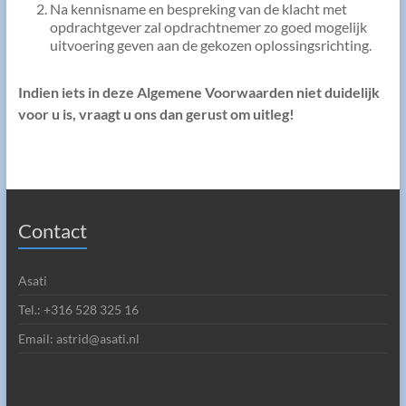
Na kennisname en bespreking van de klacht met
opdrachtgever zal opdrachtnemer zo goed mogelijk
uitvoering geven aan de gekozen oplossingsrichting.
Indien iets in deze Algemene Voorwaarden niet duidelijk
voor u is, vraagt u ons dan gerust om uitleg!
Contact
Asati
Tel.: +316 528 325 16
Email: astrid@asati.nl