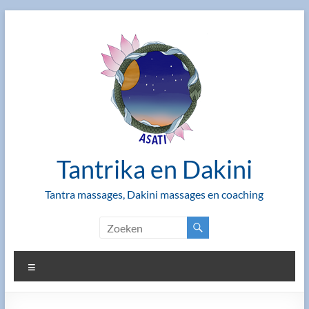
Ga
naar
de
inhoud
Tantrika en Dakini
Tantra massages, Dakini massages en coaching
Menu