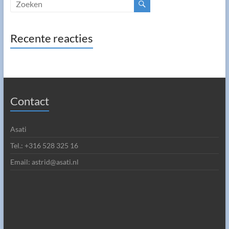
Recente reacties
Contact
Asati
Tel.: +316 528 325 16
Email: astrid@asati.nl