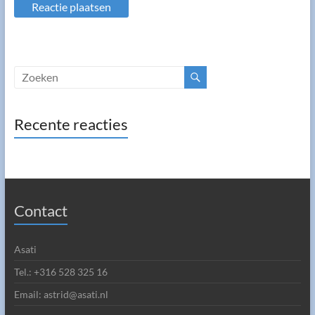
Recente reacties
Contact
Asati
Tel.: +316 528 325 16
Email: astrid@asati.nl