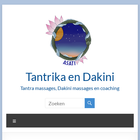
Ga
naar
de
inhoud
Tantrika en Dakini
Tantra massages, Dakini massages en coaching
Menu