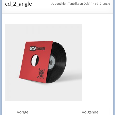
cd_2_angle
Je bent hier:
Tantrika en Dakini
>
cd_2_angle
← Vorige
Volgende →