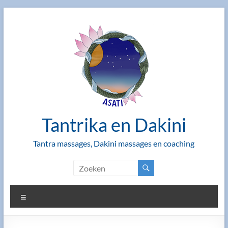
Ga
naar
de
inhoud
Tantrika en Dakini
Tantra massages, Dakini massages en coaching
Menu