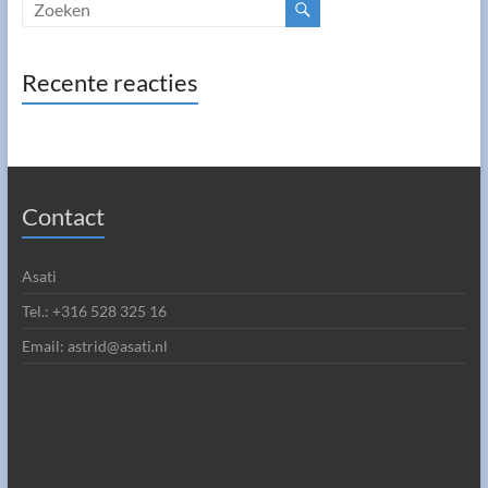
Recente reacties
Contact
Asati
Tel.: +316 528 325 16
Email: astrid@asati.nl