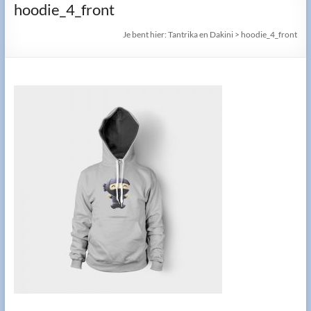
hoodie_4_front
Je bent hier:
Tantrika en Dakini
>
hoodie_4_front