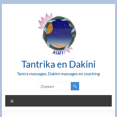
Ga
naar
de
inhoud
Tantrika en Dakini
Tantra massages, Dakini massages en coaching
Menu