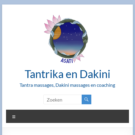
Ga
naar
de
inhoud
Tantrika en Dakini
Tantra massages, Dakini massages en coaching
Menu