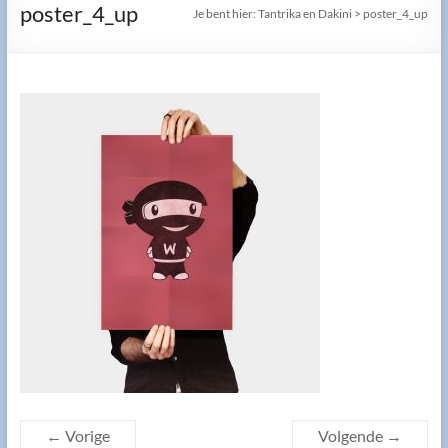
poster_4_up
Je bent hier:
Tantrika en Dakini
>
poster_4_up
← Vorige
Volgende →