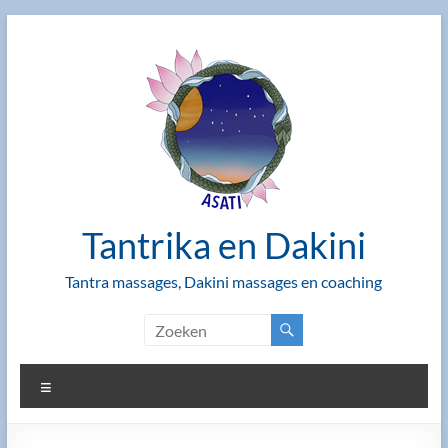
Ga
naar
de
inhoud
Tantrika en Dakini
Tantra massages, Dakini massages en coaching
Menu