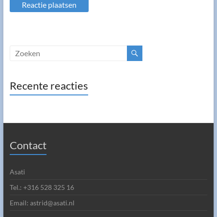
Recente reacties
Contact
Asati
Tel.: +316 528 325 16
Email: astrid@asati.nl