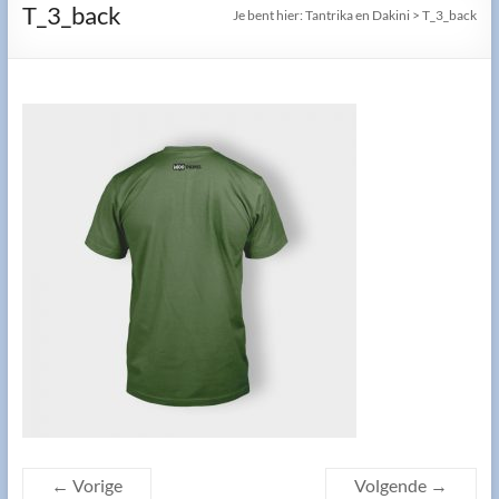
T_3_back
Je bent hier:
Tantrika en Dakini
>
T_3_back
← Vorige
Volgende →