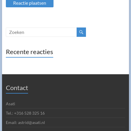
Recente reacties
Contact
Asati
Tel.: +316 528 325 16
Email: astrid@asati.nl