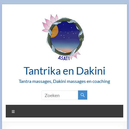
Ga
naar
de
inhoud
Tantrika en Dakini
Tantra massages, Dakini massages en coaching
Menu