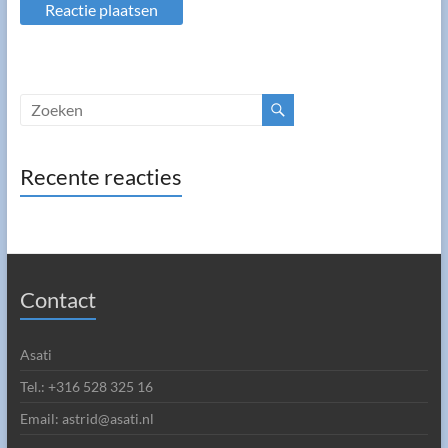
Recente reacties
Contact
Asati
Tel.: +316 528 325 16
Email: astrid@asati.nl