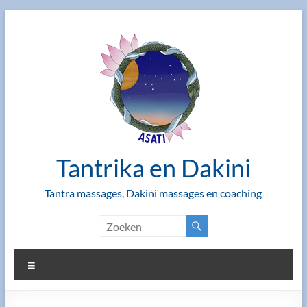
Ga
naar
de
inhoud
Tantrika en Dakini
Tantra massages, Dakini massages en coaching
Menu