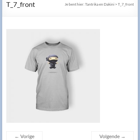
T_7_front
Je bent hier:
Tantrika en Dakini
>
T_7_front
← Vorige
Volgende →