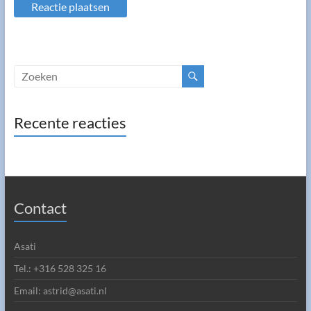
Recente reacties
Contact
Asati
Tel.: +316 528 325 16
Email: astrid@asati.nl