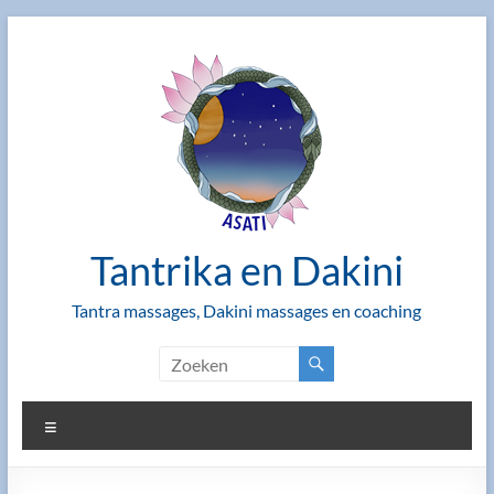
Ga
naar
de
inhoud
Tantrika en Dakini
Tantra massages, Dakini massages en coaching
Menu