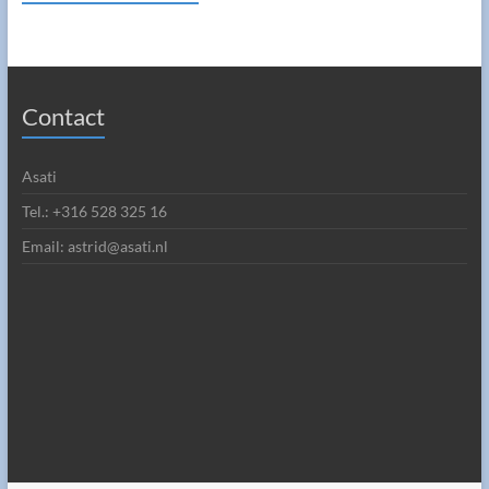
Contact
Asati
Tel.: +316 528 325 16
Email: astrid@asati.nl