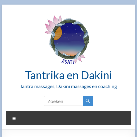
Ga
naar
de
inhoud
Tantrika en Dakini
Tantra massages, Dakini massages en coaching
Menu