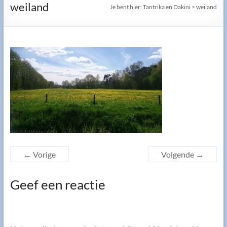
weiland
Je bent hier:
Tantrika en Dakini
>
weiland
← Vorige
Volgende →
Geef een reactie