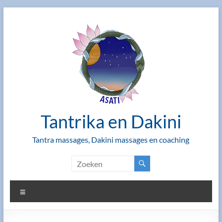
Ga
naar
de
inhoud
Tantrika en Dakini
Tantra massages, Dakini massages en coaching
Menu