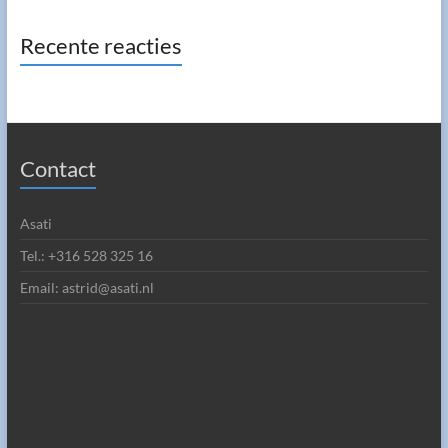
Recente reacties
Contact
Asati
Tel.: +316 528 325 16
Email: astrid@asati.nl