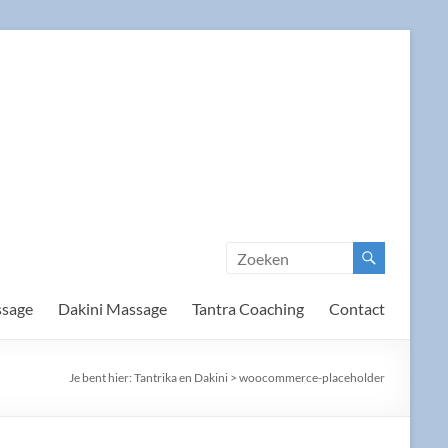
ssage
Dakini Massage
Tantra Coaching
Contact
Je bent hier:
Tantrika en Dakini
>
woocommerce-placeholder