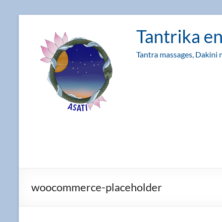
Ga
naar
Tantrika e
de
inhoud
Tantra massages, Dakini 
woocommerce-placeholder