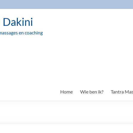
n Dakini
massages en coaching
Home
Wie ben ik?
Tantra Ma