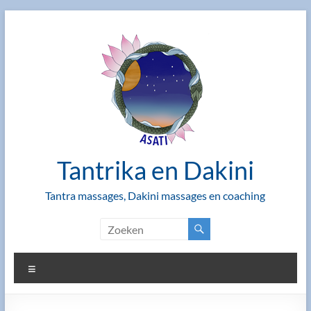
Ga
naar
de
inhoud
Tantrika en Dakini
Tantra massages, Dakini massages en coaching
Menu