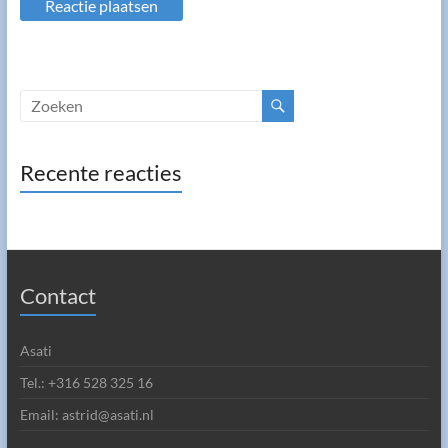
Recente reacties
Contact
Asati
Tel.: +316 528 325 16
Email: astrid@asati.nl