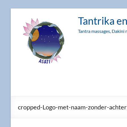
Ga
naar
Tantrika e
de
inhoud
Tantra massages, Dakini 
cropped-Logo-met-naam-zonder-achter