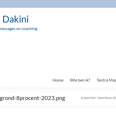
n Dakini
massages en coaching
Home
Wie ben ik?
Tantra Ma
grond-8procent-2023.png
Je bent hier:
Tantrika en D