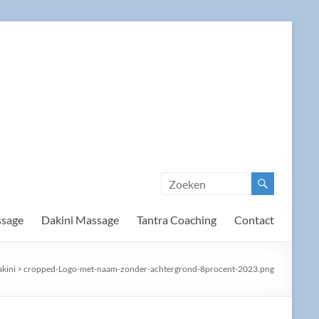
ssage
Dakini Massage
Tantra Coaching
Contact
akini
>
cropped-Logo-met-naam-zonder-achtergrond-8procent-2023.png