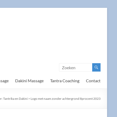
ssage
Dakini Massage
Tantra Coaching
Contact
er:
Tantrika en Dakini
>
Logo met naam zonder achtergrond 8procent 2023