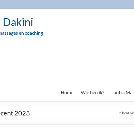
n Dakini
massages en coaching
Home
Wie ben ik?
Tantra Ma
ocent 2023
Je bent hi