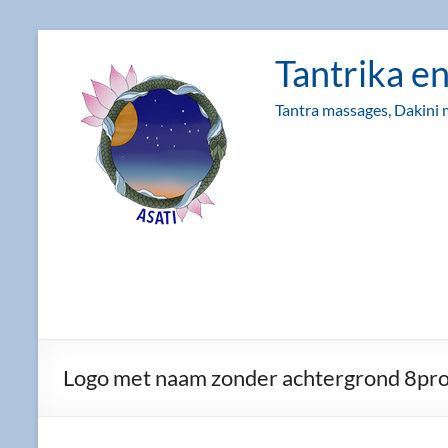
Ga
naar
Tantrika e
de
inhoud
Tantra massages, Dakini 
Logo met naam zonder achtergrond 8pr